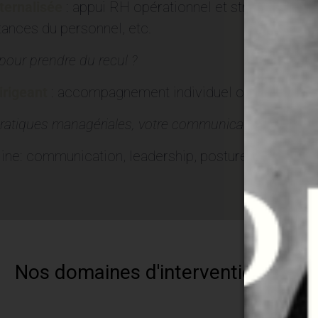
ternalisée
: appui RH opérationnel et stratégique, e
stances du personnel, etc.
pour prendre du recul ?
irigeant
: accompagnement individuel ou collectif po
ratiques managériales, votre communication et votre 
ine: communication, leadership, posture.
Nos domaines d'intervention