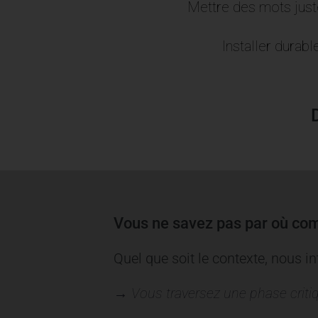
Mettre des mots juste
Installer durabl
Vous ne savez pas par où c
Quel que soit le contexte, nous i
→ Vous traversez une phase critiq