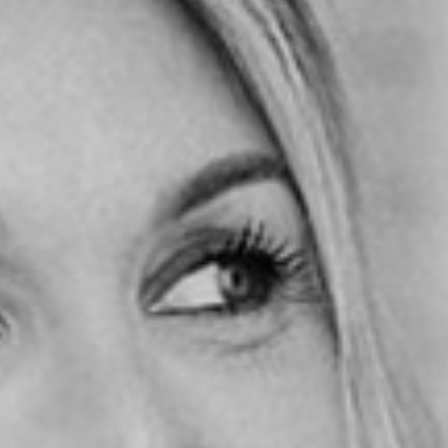
nsions humaines, les flous
ce de leur entreprise.
écisions.