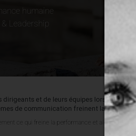
rmance humaine
 & Leadership
dirigeants et de leurs équipes lorsque les te
lèmes de communication freinent la performan
ment ce qui freine la performance et alourdit vos d