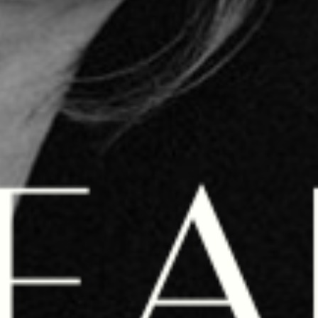
ntretien sensible, respect
ur dirigeants.
posture de dirigeant?