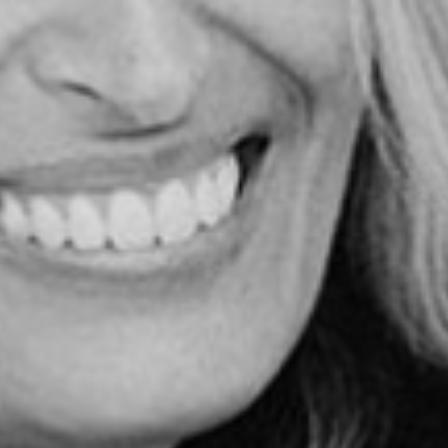
ication claire.
 efficace.
ent un enjeu clé.