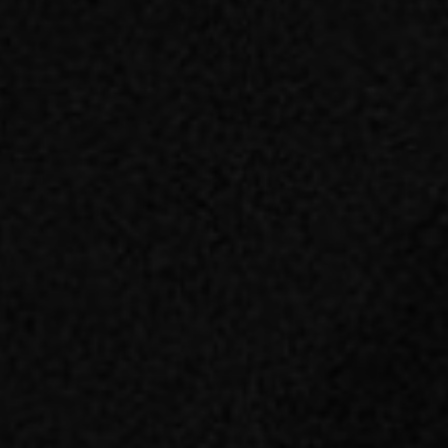
HOLIA DEVELOPPEMENT est
organisme de formation. Prise en
charge possible sous conditions.
Formats proposés
:
– Interventions en entreprise : leadership,
communication, management
– Conférences pour dirigeants et équipes
exécutives
– Ateliers et workshops interactifs en
petits groupes (présentiel / distanciel)
– Formations en ligne via l’Académie
SpeakEasy