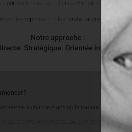
s sur les tensions implicites et rétablir une commun
ement les repères d’un leadership aligné, crédible et
Notre approche :
Directe. Stratégique. Orientée impact.
ommencer?
ntervenons à chaque étape où le facteur humain devi
ue dans votre entreprise ou au sein de votre cabinet?