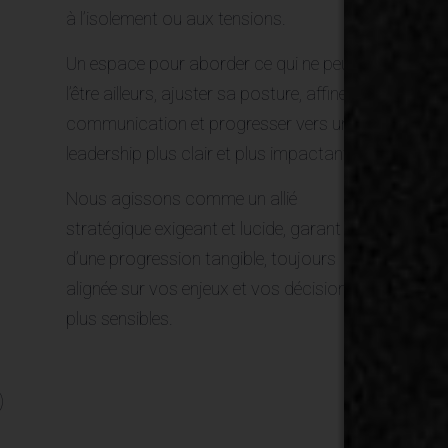
à l’isolement ou aux tensions.
Un espace pour aborder ce qui ne peut
l’être ailleurs, ajuster sa posture, affiner sa
communication et progresser vers un
leadership plus clair et plus impactant.
Nous agissons comme un allié
stratégique exigeant et lucide, garant
d’une progression tangible, toujours
alignée sur vos enjeux et vos décisions les
plus sensibles.
)