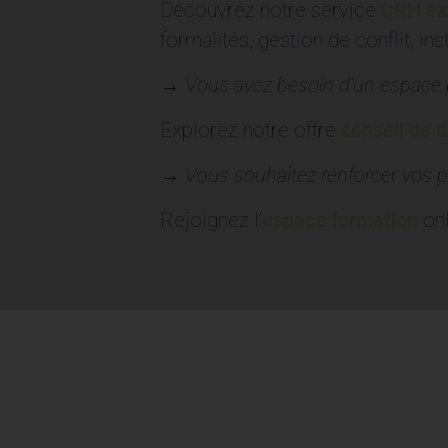
Découvrez notre
service
DRH ex
formalités, gestion de conflit, in
→
Vous avez besoin d’un espace 
Explorez notre offre
c
onseil de d
→
Vous souhaitez renforcer vos p
Rejoignez
l’
espace formation
onl