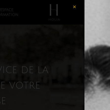
ESPACE
A PROPO
ORMATION
ice de la
e votre
se