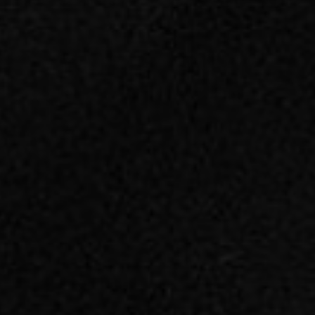
emps
TABILISER DURABLEMENT
e nouveaux repères dans vos
ues, déployer une stratégie
adaptée à développer votre
ance globale dans le temps.