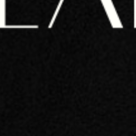
FORMATION
Nous formons les dirigeants et leurs
équipes aux compétences essentielles
pour faire du facteur Humain le premier