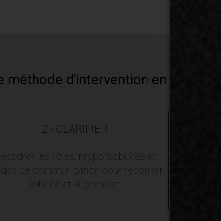
 méthode d'intervention en trois t
2 - CLARIFIER
3 - S
ecadrer les rôles, responsabilités et
Ancrer d
des de communication pour redonner
pratiq
lisibilité et alignement.
humaine 
perform