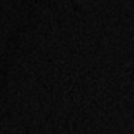
levier de performance pour leur entreprise.
Nous les outillons pour leur permettre de
renforcer leur posture, affirmer leur
communication et accroître leur impact
au quotidien.
Notre pédagogie se veut avant tout
pragmatique, sur mesure et orientée
résultats : chaque module vous apporte
des outils concrets, testés sur le terrain et
immédiatement applicables à vos enjeux.
Nos ateliers sont conçus pour être 100%
opérationnels et directement actionnables
dans votre quotidien.