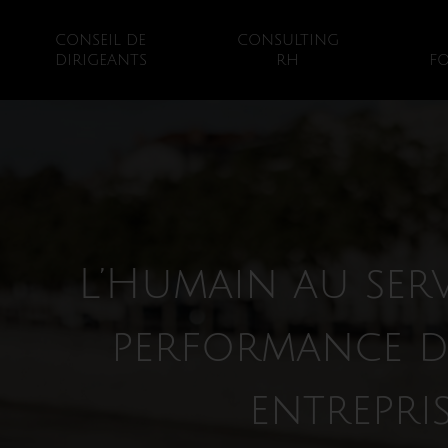
CONSEIL DE
CONSULTING
DIRIGEANTS
RH
F
L’Humain au serv
performance d
entrepri